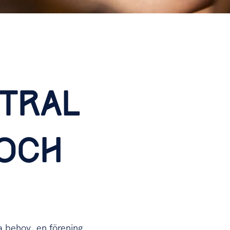
TRAL
 OCH
a behov, en förening