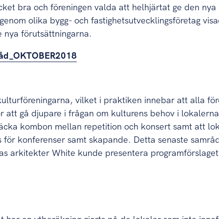
cket bra och föreningen valda att helhjärtat ge den nya
nom olika bygg- och fastighetsutvecklingsföretag visad
e nya förutsättningarna.
mråd_OKTOBER2018
 kulturföreningarna, vilket i praktiken innebar att alla f
att gå djupare i frågan om kulturens behov i lokalerna o
läcka kombon mellan repetition och konsert samt att lo
s för konferenser samt skapande. Detta senaste samråd
ras arkitekter White kunde presentera programförslaget