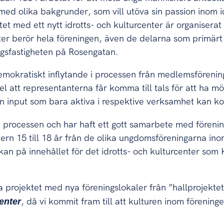
h med olika bakgrunder, som vill utöva sin passion inom
tet med ett nytt idrotts- och kulturcenter är organiserat 
ter berör hela föreningen, även de delarna som primärt 
ngsfastigheten på Rosengatan.
demokratiskt inflytande i processen från medlemsföreni
el att representanterna får komma till tals för att ha mö
input som bara aktiva i respektive verksamhet kan 
e i processen och har haft ett gott samarbete med före
ern 15 till 18 år från de olika ungdomsföreningarna i
kan på innehållet för det idrotts- och kulturcenter som
 projektet med nya föreningslokaler från ”hallprojektet”
enter
, då vi kommit fram till att kulturen inom föreninge