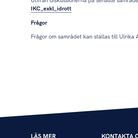
Utifrån diskussionerna på senaste samrådet
IKC_exkl_idrott
Frågor
Frågor om samrådet kan ställas till Ulrik
LÄS MER
KONTAKTA 