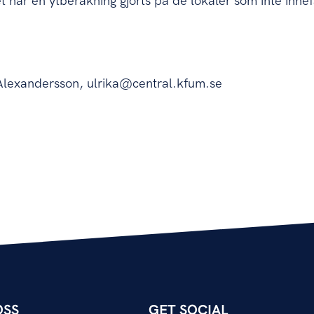
 har en ytberäkning gjorts på de lokaler som inte innef
a Alexandersson, ulrika@central.kfum.se
OSS
GET SOCIAL