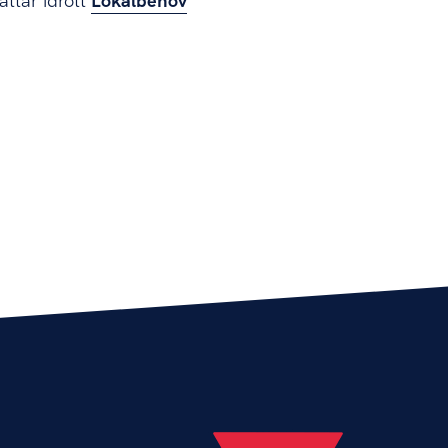
attar idrott
Lokalbehov