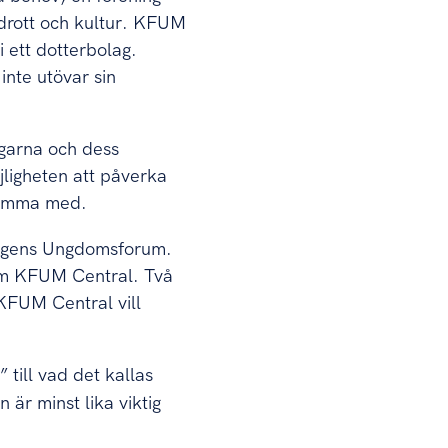
 idrott och kultur. KFUM
i ett dotterbolag.
inte utövar sin
ngarna och dess
jligheten att påverka
komma med.
ningens Ungdomsforum.
nom KFUM Central. Två
 KFUM Central vill
 till vad det kallas
n är minst lika viktig