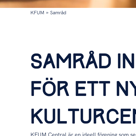
»
KFUM
Samråd
SAMRÅD I
FÖR ETT N
KULTURCE
KFUM Central är en ideell förening som se