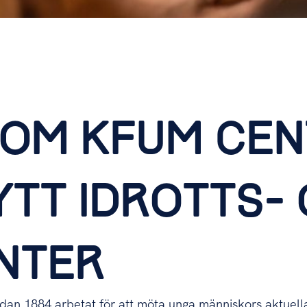
NOM KFUM CEN
YTT IDROTTS-
NTER
dan 1884 arbetat för att möta unga människors aktuell