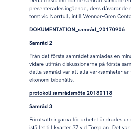
Detta första inledande samråd samlade ett
presenterades ingående, dess dåvarande n
tomt vid Norrtull, intill Wenner-Gren Cente
DOKUMENTATION_samråd_20170906
Samråd 2
Från det första samrådet samlades en mi
vidare utifrån diskussionerna på första sam
detta samråd var att alla verksamheter är 
ekonomi bibehålls.
protokoll samrådsmöte 20180118
Samråd 3
Förutsättningarna för arbetet ändrades und
istället till kvarter 37 vid Torsplan. Det 