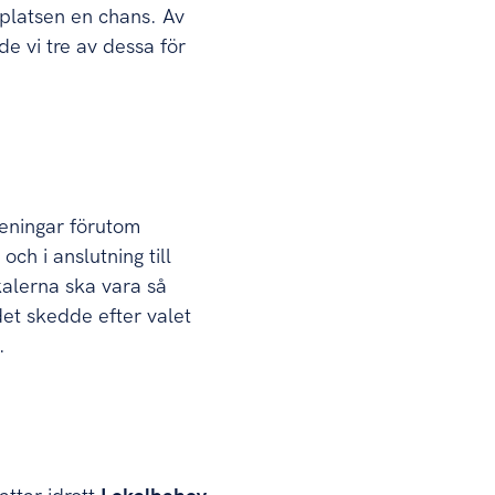
 platsen en chans. Av
e vi tre av dessa för
öreningar förutom
ch i anslutning till
kalerna ska vara så
et skedde efter valet
.