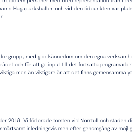
 trettiofem personer med bred representation från före
amn Hagaparkshallen och vid den tidpunkten var platse
r.
ndre grupp, med god kännedom om den egna verksamhet
rådet och för att ge input till det fortsatta programarbe
viktiga men än viktigare är att det finns gemensamma yt
er 2018. Vi förlorade tomten vid Norrtull och staden d
var smärtsamt inledningsvis men efter genomgång av möjli